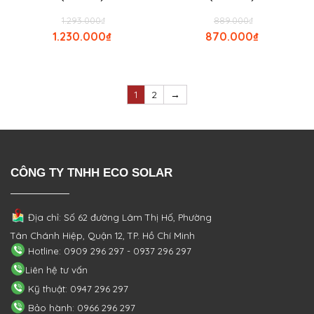
1.293.000
₫
889.000
₫
1.230.000
₫
870.000
₫
1
2
→
CÔNG TY TNHH ECO SOLAR
Địa chỉ: Số 62 đường Lâm Thị Hố, Phường
Tân Chánh Hiệp, Quận 12, TP. Hồ Chí Minh
Hotline: 0909 296 297 - 0937 296 297
Liên hệ tư vấn
Kỹ thuật: 0947 296 297
Bảo hành: 0966 296 297