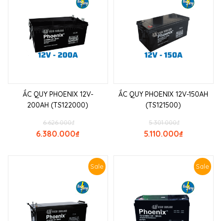
ẮC QUY PHOENIX 12V-
ẮC QUY PHOENIX 12V-150AH
200AH (TS122000)
(TS121500)
6.626.000
₫
5.301.000
₫
6.380.000
₫
5.110.000
₫
Sale
Sale