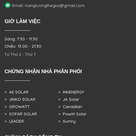
Email: nangluongthegioi@gmail.com
GIỜ LÀM VIỆC
Sáng: 7:30 - 11:30
Chiều: 13:00 - 21:30
Từ Thứ 2 - Thứ 7
CHỨNG NHẬN NHÀ PHÂN PHỐI
> AE SOLAR
> INHENERGY
> JINKO SOLAR
> JA Solar
> GROWATT
> Canadian
> SOFAR SOLAR
> Powitt Solar
> LEADER
> Sumry