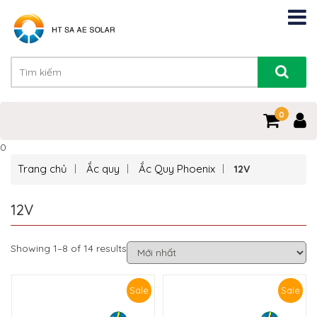
0
0
Trang chủ
Ắc quy
Ắc Quy Phoenix
12V
12V
Showing 1–8 of 14 results
Sale
Sale