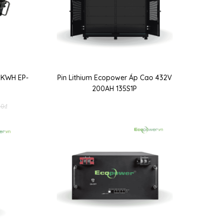
12KWH EP-
Pin Lithium Ecopower Áp Cao 432V
200AH 135S1P
00
₫