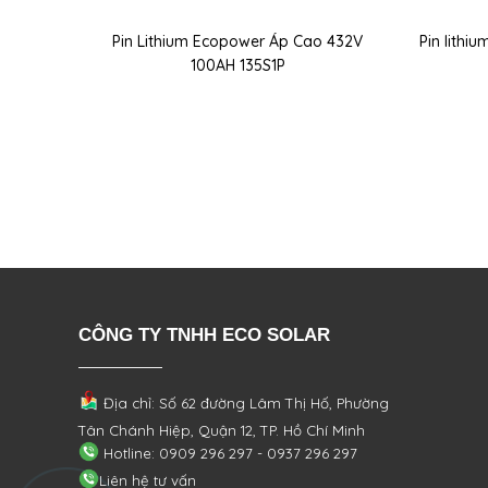
Pin Lithium Ecopower Áp Cao 432V
Pin lithi
100AH 135S1P
CÔNG TY TNHH ECO SOLAR
Địa chỉ: Số 62 đường Lâm Thị Hố, Phường
Tân Chánh Hiệp, Quận 12, TP. Hồ Chí Minh
Hotline: 0909 296 297 - 0937 296 297
Liên hệ tư vấn