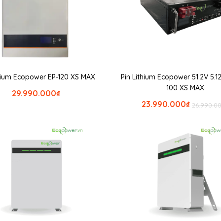
thium Ecopower EP-120 XS MAX
Pin Lithium Ecopower 51.2V 5.
100 XS MAX
29.990.000
₫
23.990.000
₫
26.990.0