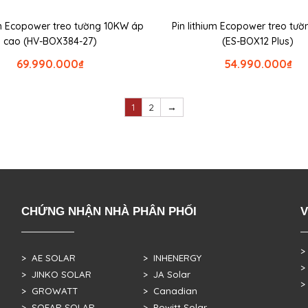
um Ecopower treo tường 10KW áp
Pin lithium Ecopower treo tư
cao (HV-BOX384-27)
(ES-BOX12 Plus)
69.990.000
₫
54.990.000
₫
1
2
→
CHỨNG NHẬN NHÀ PHÂN PHỐI
V
>
> AE SOLAR
> INHENERGY
>
> JINKO SOLAR
> JA Solar
>
> GROWATT
> Canadian
> SOFAR SOLAR
> Powitt Solar