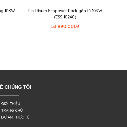
ờng 10KW
Pin lithium Ecopower Rack gắn tủ 10KW
(ESS-10240)
53.990.000
₫
Ề CHÚNG TÔI
 GIỚI THIỆU
 TRANG CHỦ
 DỰ ÁN THỰC TẾ