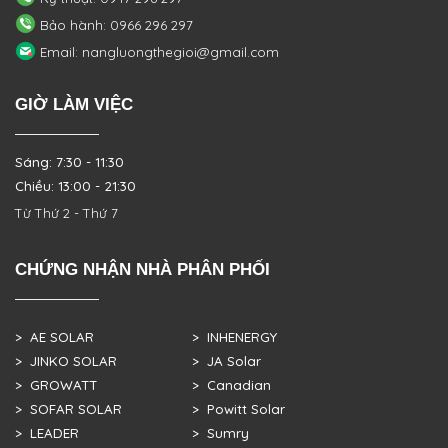
Bảo hành: 0966 296 297
Email: nangluongthegioi@gmail.com
GIỜ LÀM VIỆC
Sáng: 7:30 - 11:30
Chiều: 13:00 - 21:30
Từ Thứ 2 - Thứ 7
CHỨNG NHẬN NHÀ PHÂN PHỐI
> AE SOLAR
> INHENERGY
> JINKO SOLAR
> JA Solar
> GROWATT
> Canadian
> SOFAR SOLAR
> Powitt Solar
> LEADER
> Sumry