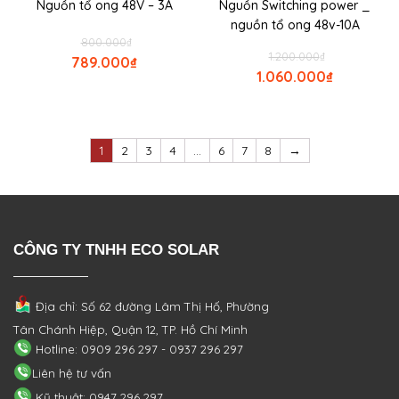
Nguồn tổ ong 48V – 3A
Nguồn Switching power _
nguồn tổ ong 48v-10A
800.000
₫
1.200.000
₫
789.000
₫
1.060.000
₫
1
2
3
4
…
6
7
8
→
CÔNG TY TNHH ECO SOLAR
Địa chỉ: Số 62 đường Lâm Thị Hố, Phường
Tân Chánh Hiệp, Quận 12, TP. Hồ Chí Minh
Hotline: 0909 296 297 - 0937 296 297
Liên hệ tư vấn
Kỹ thuật: 0947 296 297