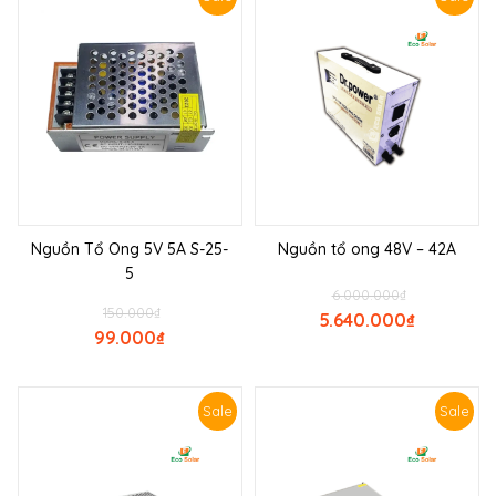
Nguồn Tổ Ong 5V 5A S-25-
Nguồn tổ ong 48V – 42A
5
6.000.000
₫
150.000
₫
5.640.000
₫
99.000
₫
Sale
Sale