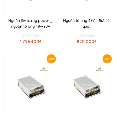
Nguồn Switching power _
Nguồn tổ ong 48V – 15A có
nguồn tổ ong 48v-20A
quạt
1.800.000
₫
900.000
₫
1.796.400
₫
820.000
₫
Sale
Sale