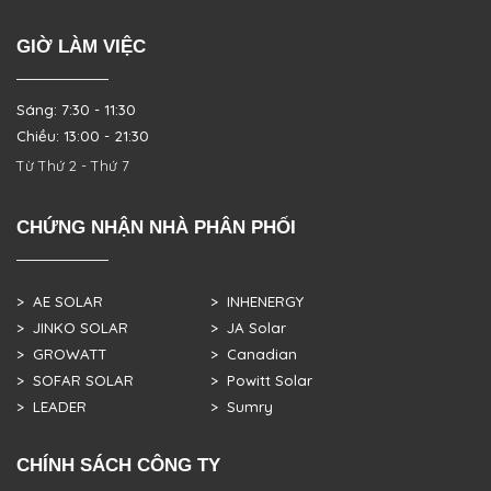
GIỜ LÀM VIỆC
Sáng: 7:30 - 11:30
Chiều: 13:00 - 21:30
Từ Thứ 2 - Thứ 7
CHỨNG NHẬN NHÀ PHÂN PHỐI
> AE SOLAR
> INHENERGY
> JINKO SOLAR
> JA Solar
> GROWATT
> Canadian
> SOFAR SOLAR
> Powitt Solar
> LEADER
> Sumry
CHÍNH SÁCH CÔNG TY