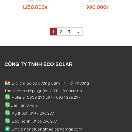
1.350.000
₫
1.000.000
₫
1.250.000
₫
990.000
₫
1
2
3
→
CÔNG TY TNHH ECO SOLAR
Địa chỉ: Số 62 đường Lâm Thị Hố, Phường
Tân Chánh Hiệp, Quận 12, TP. Hồ Chí Minh
Hotline: 0909 296 297 - 0937 296 297
Liên hệ tư vấn
Kỹ thuật: 0947 296 297
Bảo hành: 0966 296 297
Email: nangluongthegioi@gmail.com