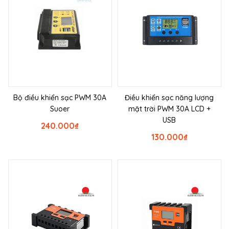
Bộ điều khiển sạc PWM 30A
Điều khiển sạc năng lượng
Suoer
mặt trời PWM 30A LCD +
USB
240.000
₫
130.000
₫