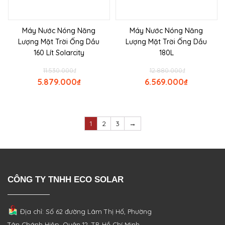
Máy Nước Nóng Năng
Máy Nước Nóng Năng
Lượng Mặt Trời Ống Dầu
Lượng Mặt Trời Ống Dầu
160 Lít Solarcity
180L
11.530.000
₫
12.880.000
₫
5.879.000
₫
6.569.000
₫
1
2
3
→
CÔNG TY TNHH ECO SOLAR
Địa chỉ: Số 62 đường Lâm Thị Hố, Phường
Tân Chánh Hiệp, Quận 12, TP. Hồ Chí Minh