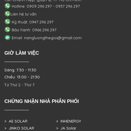
Hotline: 0909 296 297 - 0937 296 297
Liên hệ tư vấn
Kỹ thuật: 0947 296 297
Bảo hành: 0966 296 297
Email: nangluongthegioi@gmail.com
GIỜ LÀM VIỆC
Sáng: 7:30 - 11:30
Chiều: 13:00 - 21:30
Từ Thứ 2 - Thứ 7
CHỨNG NHẬN NHÀ PHÂN PHỐI
> AE SOLAR
> INHENERGY
> JINKO SOLAR
> JA Solar