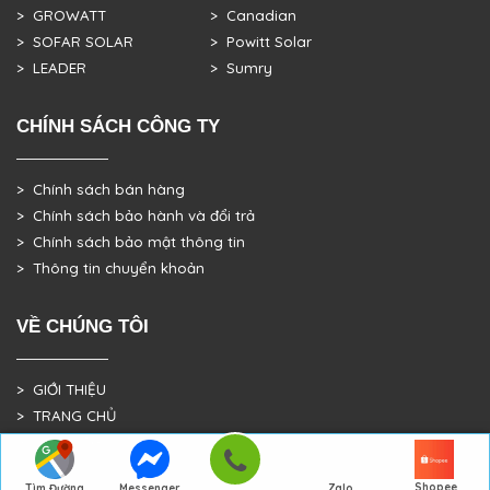
> GROWATT
> Canadian
> SOFAR SOLAR
> Powitt Solar
> LEADER
> Sumry
CHÍNH SÁCH CÔNG TY
> Chính sách bán hàng
> Chính sách bảo hành và đổi trả
> Chính sách bảo mật thông tin
> Thông tin chuyển khoản
VỀ CHÚNG TÔI
> GIỚI THIỆU
> TRANG CHỦ
> DỰ ÁN THỰC TẾ
Shopee
Tìm Đường
Messenger
Zalo