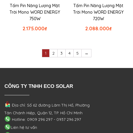
Tấm Pin Năng Lượng Mặt
Tấm Pin Năng Lượng Mặt
Trời Mono WORD ENERGY
Trời Mono WORD ENERGY
750W
720W
2.175.000
₫
2.088.000
₫
1
2
3
4
5
→
CÔNG TY TNHH ECO SOLAR
Địa chỉ: Số 62 đường Lâm Thị Hố, Phường
Tân Chánh Hiệp, Quận 12, TP. Hồ Chí Minh
Hotline: 0909 296 297 - 0937 296 297
Liên hệ tư vấn