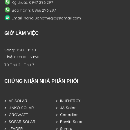
Kỹ thuật: 0947 296 297
Bảo hành: 0966 296 297
Email: nangluongthegioi@gmail.com
GIỜ LÀM VIỆC
Sáng: 7:30 - 11:30
Chiều: 13:00 - 21:30
Từ Thứ 2 - Thứ 7
CHỨNG NHẬN NHÀ PHÂN PHỐI
> AE SOLAR
> INHENERGY
> JINKO SOLAR
> JA Solar
> GROWATT
> Canadian
> SOFAR SOLAR
> Powitt Solar
> LEADER
> Sumry