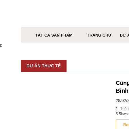
TẤT CẢ SẢN PHẨM
TRANG CHỦ
DỰ 
0
DỰ ÁN THỰC TẾ
Công
Bìn
28/02/
1. Thôn
5.5kwp 
Re