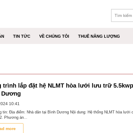
ÁN
TIN TỨC
VỀ CHÚNG TÔI
THUÊ NĂNG LƯỢNG
 trình lắp đặt hệ NLMT hòa lưới lưu trữ 5.5kwp
h Dương
2024
10:41
g tin: Địa điểm: Nhà dân tại Bình Dương Nội dung: Hệ thống NLMT hòa lưới c
2. Phương án...
ad more