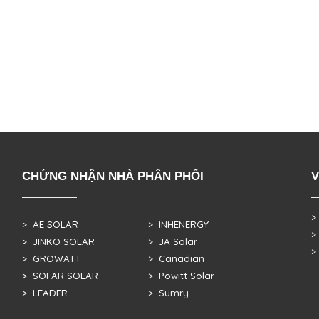
CHỨNG NHẬN NHÀ PHÂN PHỐI
V
>
> AE SOLAR
> INHENERGY
>
> JINKO SOLAR
> JA Solar
>
> GROWATT
> Canadian
> SOFAR SOLAR
> Powitt Solar
> LEADER
> Sumry