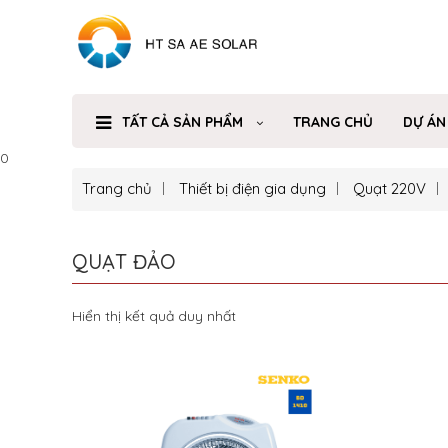
TẤT CẢ SẢN PHẨM
TRANG CHỦ
DỰ ÁN
0
Trang chủ
Thiết bị điện gia dụng
Quạt 220V
QUẠT ĐẢO
Hiển thị kết quả duy nhất