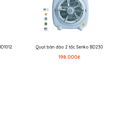
BD1012
Quạt bàn đảo 2 tấc Senko BD230
198.000
₫