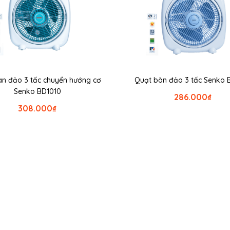
n đảo 3 tấc chuyển hướng cơ
Quạt bàn đảo 3 tấc Senko 
Senko BD1010
286.000
₫
308.000
₫