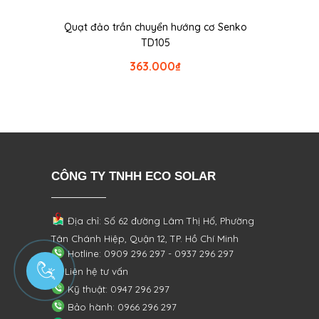
Quạt đảo trần chuyển hướng cơ Senko
TD105
363.000
₫
CÔNG TY TNHH ECO SOLAR
Địa chỉ: Số 62 đường Lâm Thị Hố, Phường
Tân Chánh Hiệp, Quận 12, TP. Hồ Chí Minh
Hotline: 0909 296 297 - 0937 296 297
Liên hệ tư vấn
Kỹ thuật: 0947 296 297
Bảo hành: 0966 296 297