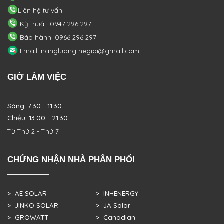
Liên hệ tư vấn
Kỹ thuật: 0947 296 297
Bảo hành: 0966 296 297
Email: nangluongthegioi@gmail.com
GIỜ LÀM VIỆC
Sáng: 7:30 - 11:30
Chiều: 13:00 - 21:30
Từ Thứ 2 - Thứ 7
CHỨNG NHẬN NHÀ PHÂN PHỐI
> AE SOLAR
> INHENERGY
> JINKO SOLAR
> JA Solar
> GROWATT
> Canadian