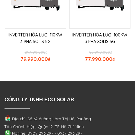
INVERTER HÒA LƯỚI 110KW
INVERTER HÒA LƯỚI 100KW
3 PHA SOLIS 5G
3 PHA SOLIS 5G
89.990.000
₫
85.990.000
₫
79.990.000
₫
77.990.000
₫
CÔNG TY TNHH ECO SOLAR
Địa chỉ: Số 62 đường Lâm Thị Hố, Phường
Tân Chánh Hiệp, Quận 12, TP. Hồ Chí Minh
Hotline: 0909 296 297 - 0937 296 297