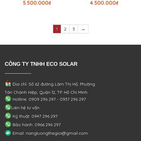
5.500.000
₫
4.500.000
₫
1
2
3
→
CÔNG TY TNHH ECO SOLAR
Địa chỉ: Số 62 đường Lâm Thị Hố, Phường
Tân Chánh Hiệp, Quận 12, TP. Hồ Chí Minh
Hotline: 0909 296 297 - 0937 296 297
Liên hệ tư vấn
Kỹ thuật: 0947 296 297
Bảo hành: 0966 296 297
Email: nangluongthegioi@gmail.com