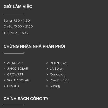
GIỜ LÀM VIỆC
Sáng: 7:30 - 11:30
Chiều: 13:00 - 21:30
Từ Thứ 2 - Thứ 7
CHỨNG NHẬN NHÀ PHÂN PHỐI
> AE SOLAR
> INHENERGY
> JINKO SOLAR
> JA Solar
> GROWATT
> Canadian
> SOFAR SOLAR
> Powitt Solar
> LEADER
> Sumry
CHÍNH SÁCH CÔNG TY