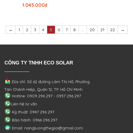
1.045.000
₫
←
1
2
3
4
5
6
7
8
…
20
21
22
→
CÔNG TY TNHH ECO SOLAR
Địa chỉ: Số 62 đường Lâm Thị Hố, Phường
Tân Chánh Hiệp, Quận 12, TP. Hồ Chí Minh
Hotline: 0909 296 297 - 0937 296 297
Liên hệ tư vấn
Kỹ thuật: 0947 296 297
Bảo hành: 0966 296 297
Email: nangluongthegioi@gmail.com