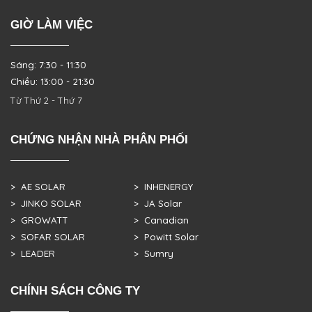
GIỜ LÀM VIỆC
Sáng: 7:30 - 11:30
Chiều: 13:00 - 21:30
Từ Thứ 2 - Thứ 7
CHỨNG NHẬN NHÀ PHÂN PHỐI
> AE SOLAR
> INHENERGY
> JINKO SOLAR
> JA Solar
> GROWATT
> Canadian
> SOFAR SOLAR
> Powitt Solar
> LEADER
> Sumry
CHÍNH SÁCH CÔNG TY