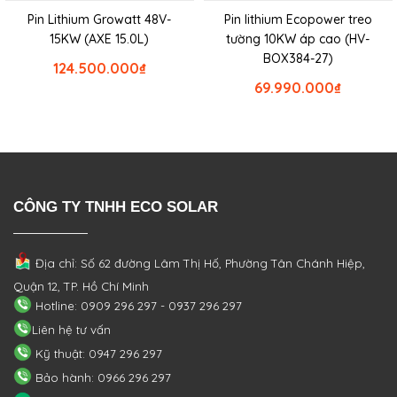
Pin Lithium Growatt 48V-
Pin lithium Ecopower treo
15KW (AXE 15.0L)
tường 10KW áp cao (HV-
BOX384-27)
124.500.000
₫
69.990.000
₫
CÔNG TY TNHH ECO SOLAR
Địa chỉ: Số 62 đường Lâm Thị Hố, Phường
Tân Chánh Hiệp,
Quận 12, TP. Hồ Chí Minh
Hotline: 0909 296 297 - 0937 296 297
Liên hệ tư vấn
Kỹ thuật: 0947 296 297
Bảo hành: 0966 296 297