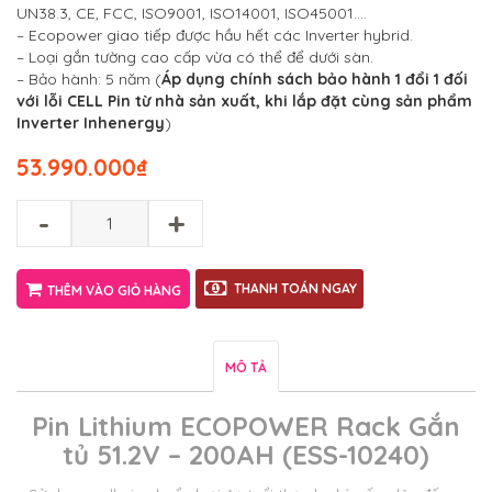
UN38.3, CE, FCC, ISO9001, ISO14001, ISO45001….
– Ecopower giao tiếp được hầu hết các Inverter hybrid.
– Loại gắn tường cao cấp vừa có thể để dưới sàn.
– Bảo hành: 5 năm (
Áp dụng chính sách bảo hành 1 đổi 1 đối
với lỗi CELL Pin từ nhà sản xuất, khi lắp đặt cùng sản phẩm
Inverter Inhenergy
)
53.990.000
₫
-
+
THANH TOÁN NGAY
THÊM VÀO GIỎ HÀNG
MÔ TẢ
Pin Lithium ECOPOWER Rack Gắn
tủ 51.2V – 200AH (ESS-10240)