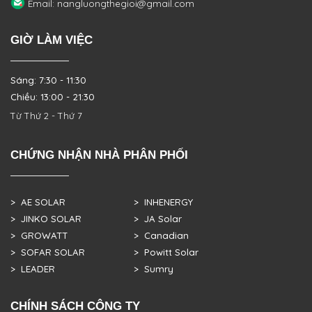
Email: nangluongthegioi@gmail.com
GIỜ LÀM VIỆC
Sáng: 7:30 - 11:30
Chiều: 13:00 - 21:30
Từ Thứ 2 - Thứ 7
CHỨNG NHẬN NHÀ PHÂN PHỐI
> AE SOLAR
> INHENERGY
> JINKO SOLAR
> JA Solar
> GROWATT
> Canadian
> SOFAR SOLAR
> Powitt Solar
> LEADER
> Sumry
CHÍNH SÁCH CÔNG TY