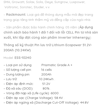
SMA, Growatt, Solax, Solis, Deye, Sungrow, Luxpower,
Voltronic, Sorotec, Studer, v.v.
–
Rackmount:
Loại giá đỡ thông dụng mẫu mã đẹp trang
trọng giúp tăng tính thẩm mỹ và đẳng cấp của ngôi nhà.
– Sản phẩm được bảo hành chính hãng: 05 năm (
Áp dụng
chính sách bảo hành 1 đổi 1 đối với lỗi CELL Pin từ nhà sản
xuất, khi lắp đặt cùng sản phẩm Inverter Inhenergy
)
Thông số kỹ thuật
Pin lưu trữ Lithium Ecopower 51.2V-
200Ah (10.24KW)
Model:
ESS-10240
– Loại pin sử dụng: Prismatic Grade A +
– Số lượng cell pin: 16 cells
– Dung lượng pin: 200Ah
– Lưu trữ: 10.24Kwh .
– Điện áp định mức: 51.2V
– Độ xả sâu (DOD): 80% .
– Vòng đời nạp xả (Life cycle): 6000 .
– Điện áp sạc (Charge Voltage): 58.4V .
– Điện áp ngừng xả (Discharge Cut-Off Voltage): 44.8V