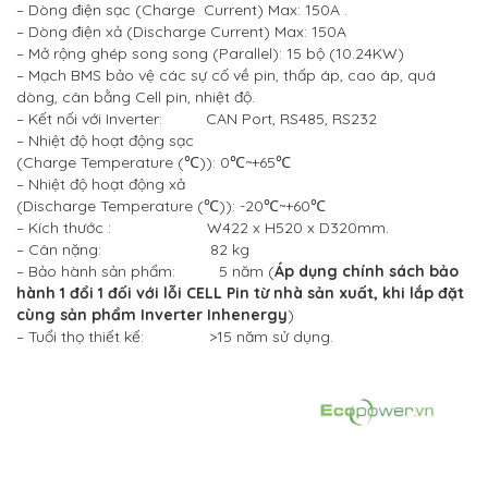
– Dòng điện sạc (Charge Current) Max: 150A .
– Dòng điện xả (Discharge Current) Max: 150A
– Mở rộng ghép song song (Parallel): 15 bộ (10.24KW)
– Mạch BMS bảo vệ các sự cố về pin, thấp áp, cao áp, quá
dòng, cân bằng Cell pin, nhiệt độ.
– Kết nối với Inverter: CAN Port, RS485, RS232
– Nhiệt độ hoạt động sạc
(Charge Temperature (℃)):
0℃~+65℃
– Nhiệt độ hoạt động xả
(Discharge Temperature (℃)): -20℃~+60℃
– Kích thước : W422 x H520 x D320mm.
– Cân nặng: 82 kg
– Bảo hành sản phẩm: 5 năm (
Áp dụng chính sách bảo
hành 1 đổi 1 đối với lỗi CELL Pin từ nhà sản xuất, khi lắp đặt
cùng sản phẩm Inverter Inhenergy
)
– Tuổi thọ thiết kế: >15 năm sử dụng.