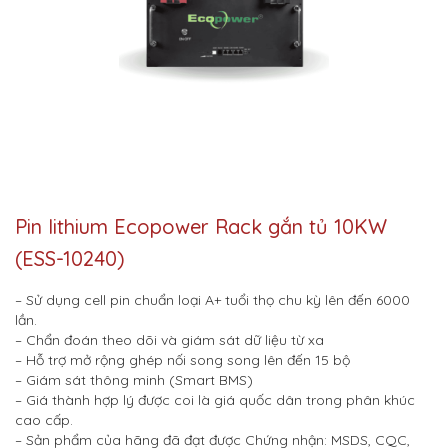
Pin lithium Ecopower Rack gắn tủ 10KW
(ESS-10240)
– Sử dụng cell pin chuẩn loại A+ tuổi thọ chu kỳ lên đến 6000
lần.
– Chẩn đoán theo dõi và giám sát dữ liệu từ xa
– Hỗ trợ mở rộng ghép nối song song lên đến 15 bộ
– Giám sát thông minh (Smart BMS)
– Giá thành hợp lý được coi là giá quốc dân trong phân khúc
cao cấp.
– Sản phẩm của hãng đã đạt được Chứng nhận: MSDS, CQC,