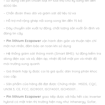
– Sử dụng cell pin chuẩn loại A+ tuổi thọ chu kỳ sống lên đến
6000 lần.
– Chẩn đoán theo dõi và giám sát dữ liệu từ xa
– Hỗ trợ mở rộng ghép nối song song lên đến 15 bộ
– Dây chuyền sản xuất tự động, chất lượng sản xuất ổn định và
đáng tin cậy
– Pin lithium Ecopower
vận hành đơn giản và thuận tiện chỉ
một nút nhấn, đảm bảo an toàn khi sử dụng
– Hệ thống giám sát thông minh (Smart BMS): tự động kiểm tra
dòng điện sạc và xả, điện áp, nhiệt độ bề mặt pin và nhiệt độ
môi trường xung quanh.
– Giá thành hợp lý được coi là giá quốc dân trong phân khúc
cao cấp.
– Sản phẩm của hãng đã đạt được Chứng nhận : MSDS, CQC,
UN38.3, CE, FCC, ISO9001, ISO14001, ISO45001….
– Pin lithium Ecopower
giao tiếp được với hầu hết các Inverter
hybrid có mặt trên thị trường hiện nay như: Inhenergy, Sofar,