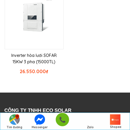
Inverter hòa lưới SOFAR
15KW 3 pha (15000TL)
26.550.000
₫
CÔNG TY TNHH ECO SOLAR
Shopee
Tìm Đường
Messenger
Zalo
Địa chỉ: Số 62 đường Lâm Thị Hố, Phường