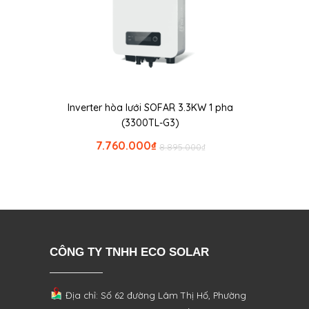
Inverter hòa lưới SOFAR 3.3KW 1 pha
(3300TL-G3)
7.760.000
₫
8.895.000
₫
CÔNG TY TNHH ECO SOLAR
Địa chỉ: Số 62 đường Lâm Thị Hố, Phường