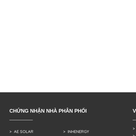
CHỨNG NHẬN NHÀ PHÂN PHỐI
V
>
> AE SOLAR
> INHENERGY
>