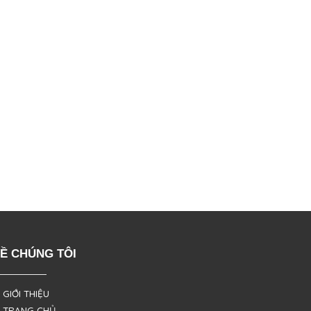
Ề CHÚNG TÔI
 GIỚI THIỆU
 TRANG CHỦ