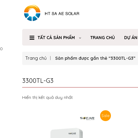
TẤT CẢ SẢN PHẨM
TRANG CHỦ
DỰ ÁN
0
Trang chủ
Sản phẩm được gắn thẻ “3300TL-G3”
3300TL-G3
Hiển thị kết quả duy nhất
Sale