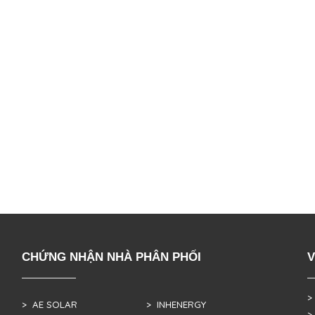
CHỨNG NHẬN NHÀ PHÂN PHỐI
V
>
> AE SOLAR
> INHENERGY
>