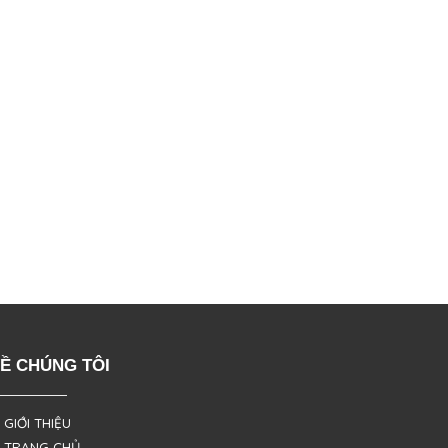
Ề CHÚNG TÔI
 GIỚI THIỆU
 TRANG CHỦ