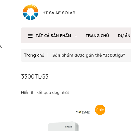
TẤT CẢ SẢN PHẨM
TRANG CHỦ
DỰ ÁN
0
Trang chủ
Sản phẩm được gắn thẻ “3300tlg3”
3300TLG3
Hiển thị kết quả duy nhất
Sale