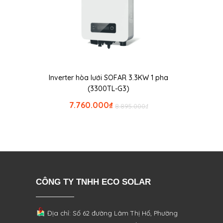
Inverter hòa lưới SOFAR 3.3KW 1 pha
(3300TL-G3)
7.760.000
₫
8.895.000
₫
CÔNG TY TNHH ECO SOLAR
Địa chỉ: Số 62 đường Lâm Thị Hố, Phường