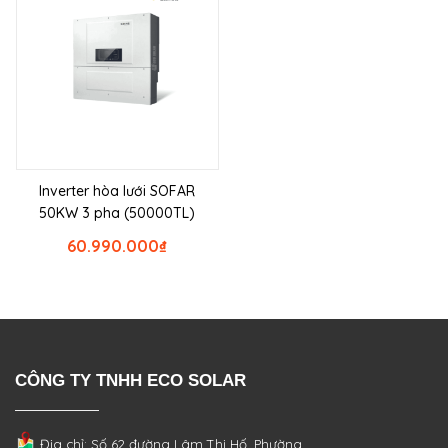
Inverter hòa lưới SOFAR
50KW 3 pha (50000TL)
60.990.000
₫
CÔNG TY TNHH ECO SOLAR
Địa chỉ: Số 62 đường Lâm Thị Hố, Phường