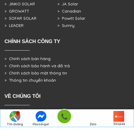
> JINKO SOLAR
> JA Solar
> GROWATT
> Canadian
> SOFAR SOLAR
> Powitt Solar
> LEADER
> Sumry
CHÍNH SÁCH CÔNG TY
> Chính sách bán hàng
> Chính sách bảo hành và đổi trả
> Chính sách bảo mật thông tin
> Thông tin chuyển khoản
VỀ CHÚNG TÔI
> GIỚI THIỆU
> TRANG CHỦ
Shopee
Tìm Đường
Messenger
Zalo
> DỰ ÁN THỰC TẾ
Đến Công Ty
Gọi điện