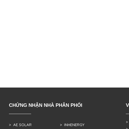
CHỨNG NHẬN NHÀ PHÂN PHỐI
V
>
> AE SOLAR
> INHENERGY
>