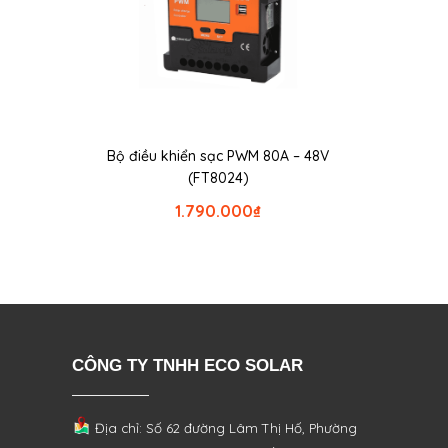
Bộ điều khiển sạc PWM 80A – 48V
(FT8024)
1.790.000
₫
CÔNG TY TNHH ECO SOLAR
Địa chỉ: Số 62 đường Lâm Thị Hố, Phường