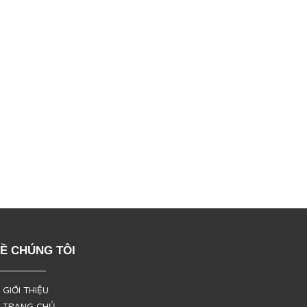
Ề CHÚNG TÔI
 GIỚI THIỆU
 TRANG CHỦ