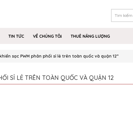
TIN TỨC
VỀ CHÚNG TÔI
THUÊ NĂNG LƯỢNG
hiển sạc PWM phân phối sỉ lẻ trên toàn quốc và quận 12”
ỐI SỈ LẺ TRÊN TOÀN QUỐC VÀ QUẬN 12