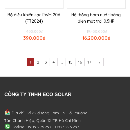
Bộ điều khiển sạc PWM 20A
Hệ thống bơm nước bằng
(FT2024)
điện mặt trời 0.5HP
400.000
₫
19.430.000
₫
390.000
₫
16.200.000
₫
1
2
3
4
…
15
16
17
→
CÔNG TY TNHH ECO SOLAR
Địa chỉ: Số 62 đường Lâm Thị Hố, Phường
Tân Chánh Hiệp, Quận 12, TP. Hồ Chí Minh
Hotline: 0909 296 297 - 0937 296 297