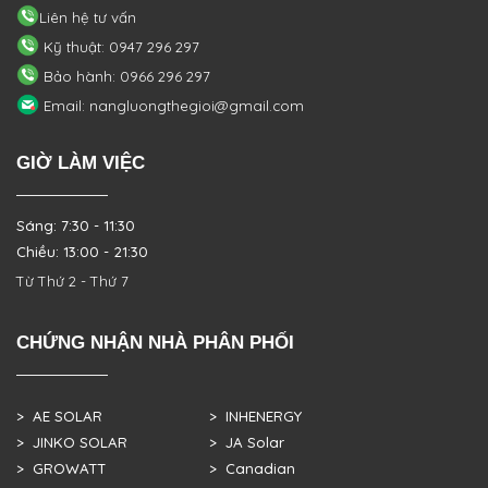
Liên hệ tư vấn
Kỹ thuật: 0947 296 297
Bảo hành: 0966 296 297
Email: nangluongthegioi@gmail.com
GIỜ LÀM VIỆC
Sáng: 7:30 - 11:30
Chiều: 13:00 - 21:30
Từ Thứ 2 - Thứ 7
CHỨNG NHẬN NHÀ PHÂN PHỐI
> AE SOLAR
> INHENERGY
> JINKO SOLAR
> JA Solar
> GROWATT
> Canadian