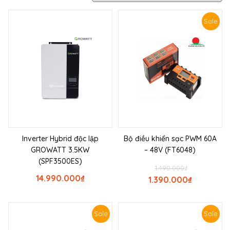
Sale
Inverter Hybrid độc lập
Bộ điều khiển sạc PWM 60A
GROWATT 3.5KW
– 48V (FT6048)
(SPF3500ES)
1.490.000
₫
14.990.000
₫
1.390.000
₫
Sale
Sale