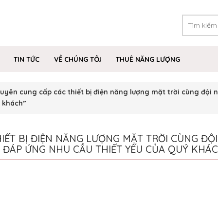
TIN TỨC
VỀ CHÚNG TÔI
THUÊ NĂNG LƯỢNG
yên cung cấp các thiết bị điện năng lượng mặt trời cùng đội n
ý khách”
ẾT BỊ ĐIỆN NĂNG LƯỢNG MẶT TRỜI CÙNG ĐỘI
 ĐÁP ỨNG NHU CẦU THIẾT YẾU CỦA QUÝ KHÁ