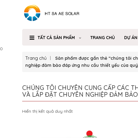
TẤT CẢ SẢN PHẨM
TRANG CHỦ
DỰ ÁN
0
Trang chủ
Sản phẩm được gắn thẻ “chúng tôi chu
nghiệp đảm bảo đáp ứng nhu cầu thiết yếu của qu
CHÚNG TÔI CHUYÊN CUNG CẤP CÁC THI
VÀ LẮP ĐẶT CHUYÊN NGHIỆP ĐẢM BẢO
Hiển thị kết quả duy nhất