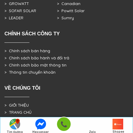
> GROWATT
> Canadian
> SOFAR SOLAR
> Powitt Solar
> LEADER
> Sumry
CHÍNH SÁCH CÔNG TY
> Chính sách bán hàng
> Chính sách bảo hành và đổi trả
> Chính sách bảo mật thông tin
> Thông tin chuyển khoản
VỀ CHÚNG TÔI
> GIỚI THIỆU
> TRANG CHỦ
> DỰ ÁN THỰC TẾ
Shopee
Tìm Đường
Messenger
Zalo