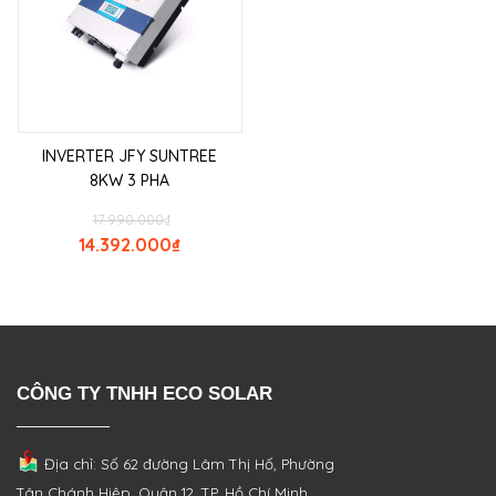
INVERTER JFY SUNTREE
8KW 3 PHA
17.990.000
₫
14.392.000
₫
CÔNG TY TNHH ECO SOLAR
Địa chỉ: Số 62 đường Lâm Thị Hố, Phường
Tân Chánh Hiệp, Quận 12, TP. Hồ Chí Minh