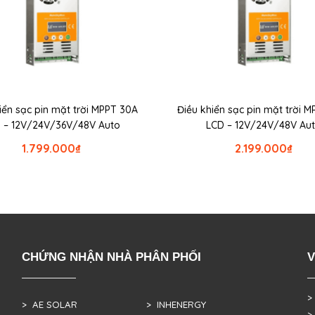
iển sạc pin mặt trời MPPT 30A
Điều khiển sạc pin mặt trời 
 – 12V/24V/36V/48V Auto
LCD – 12V/24V/48V Au
1.799.000
₫
2.199.000
₫
CHỨNG NHẬN NHÀ PHÂN PHỐI
V
>
> AE SOLAR
> INHENERGY
>