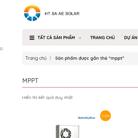
TẤT CẢ SẢN PHẨM
TRANG CHỦ
DỰ ÁN
0
Trang chủ
Sản phẩm được gắn thẻ “mppt”
MPPT
Hiển thị kết quả duy nhất
Sale