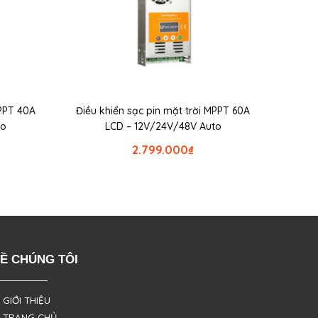
MPPT 40A
Điều khiển sạc pin mặt trời MPPT 60A
to
LCD – 12V/24V/48V Auto
2.799.000
₫
Ề CHÚNG TÔI
 GIỚI THIỆU
 TRANG CHỦ