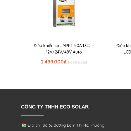
Điều khiển sạc MPPT 50A LCD –
Điều kh
12V/24V/48V Auto
LCD
2.499.000
₫
3.000.000
₫
CÔNG TY TNHH ECO SOLAR
Địa chỉ: Số 62 đường Lâm Thị Hố, Phường