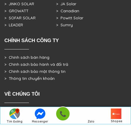
> JINKO SOLAR
> JA Solar
> GROWATT
> Canadian
> SOFAR SOLAR
> Powitt Solar
> LEADER
> Sumry
CHÍNH SÁCH CÔNG TY
> Chính sách bán hàng
> Chính sách bảo hành và đổi trả
> Chính sách bảo mật thông tin
> Thông tin chuyển khoản
VỀ CHÚNG TÔI
> GIỚI THIỆU
> TRANG CHỦ
Shopee
Tìm Đường
Messenger
Zalo
> DỰ ÁN THỰC TẾ
Đến Công Ty
Gọi điện