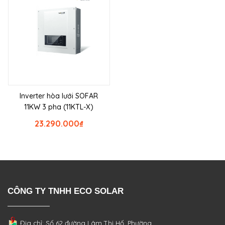
Inverter hòa lưới SOFAR
11KW 3 pha (11KTL-X)
23.290.000
₫
CÔNG TY TNHH ECO SOLAR
Địa chỉ: Số 62 đường Lâm Thị Hố, Phường