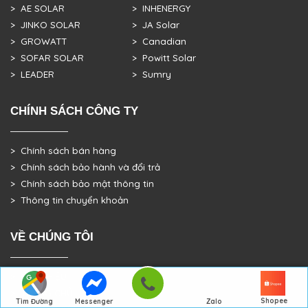
> AE SOLAR
> INHENERGY
> JINKO SOLAR
> JA Solar
> GROWATT
> Canadian
> SOFAR SOLAR
> Powitt Solar
> LEADER
> Sumry
CHÍNH SÁCH CÔNG TY
> Chính sách bán hàng
> Chính sách bảo hành và đổi trả
> Chính sách bảo mật thông tin
> Thông tin chuyển khoản
VỀ CHÚNG TÔI
> GIỚI THIỆU
> TRANG CHỦ
Shopee
Tìm Đường
Messenger
Zalo