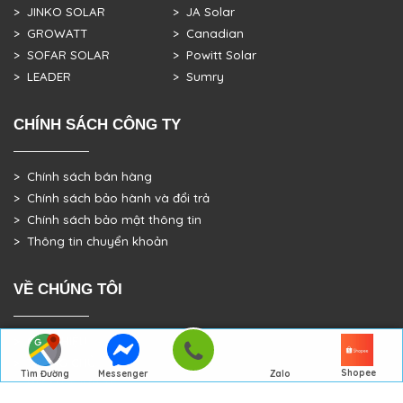
> JINKO SOLAR
> JA Solar
> GROWATT
> Canadian
> SOFAR SOLAR
> Powitt Solar
> LEADER
> Sumry
CHÍNH SÁCH CÔNG TY
> Chính sách bán hàng
> Chính sách bảo hành và đổi trả
> Chính sách bảo mật thông tin
> Thông tin chuyển khoản
VỀ CHÚNG TÔI
> GIỚI THIỆU
> TRANG CHỦ
Shopee
Tìm Đường
Messenger
Zalo
> DỰ ÁN THỰC TẾ
Đến Công Ty
Gọi điện