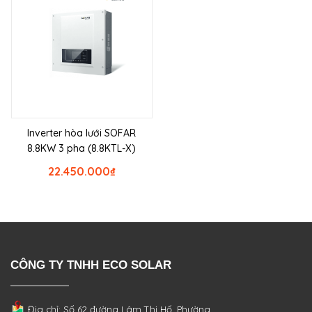
Inverter hòa lưới SOFAR
8.8KW 3 pha (8.8KTL-X)
22.450.000
₫
CÔNG TY TNHH ECO SOLAR
Địa chỉ: Số 62 đường Lâm Thị Hố, Phường