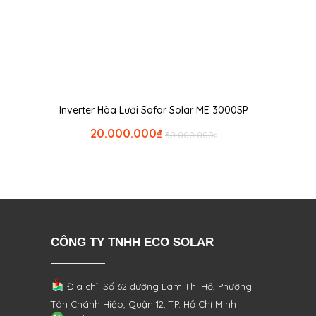
Inverter Hòa Lưới Sofar Solar ME 3000SP
20.000.000
₫
30.000.000
₫
CÔNG TY TNHH ECO SOLAR
Địa chỉ: Số 62 đường Lâm Thị Hố, Phường
Tân Chánh Hiệp, Quận 12, TP. Hồ Chí Minh