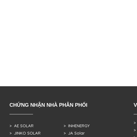
CHỨNG NHẬN NHÀ PHÂN PHỐI
V
>
> AE SOLAR
> INHENERGY
>
> JINKO SOLAR
> JA Solar