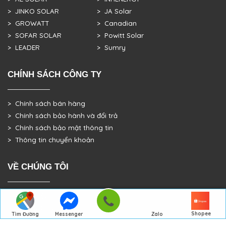
> JINKO SOLAR
> JA Solar
> GROWATT
> Canadian
> SOFAR SOLAR
> Powitt Solar
> LEADER
> Sumry
CHÍNH SÁCH CÔNG TY
> Chính sách bán hàng
> Chính sách bảo hành và đổi trả
> Chính sách bảo mật thông tin
> Thông tin chuyển khoản
VỀ CHÚNG TÔI
> GIỚI THIỆU
> TRANG CHỦ
Shopee
Tìm Đường
Messenger
Zalo
> DỰ ÁN THỰC TẾ
Đến Công Ty
Gọi điện