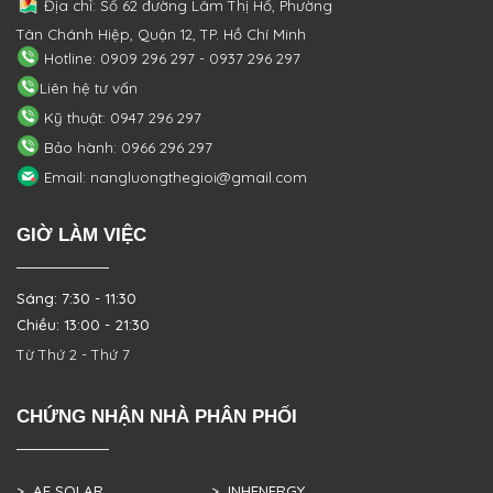
Địa chỉ: Số 62 đường Lâm Thị Hố, Phường
Tân Chánh Hiệp, Quận 12, TP. Hồ Chí Minh
Hotline: 0909 296 297 - 0937 296 297
Liên hệ tư vấn
Kỹ thuật: 0947 296 297
Bảo hành: 0966 296 297
Email: nangluongthegioi@gmail.com
GIỜ LÀM VIỆC
Sáng: 7:30 - 11:30
Chiều: 13:00 - 21:30
Từ Thứ 2 - Thứ 7
CHỨNG NHẬN NHÀ PHÂN PHỐI
> AE SOLAR
> INHENERGY