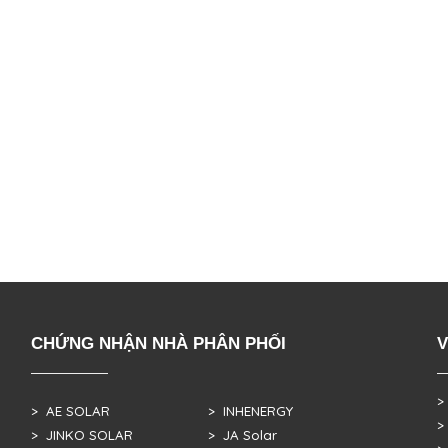
CHỨNG NHẬN NHÀ PHÂN PHỐI
V
>
> AE SOLAR
> INHENERGY
>
> JINKO SOLAR
> JA Solar