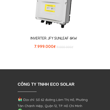
INVERTER JFY SUNLEAF 6KW
7.999.000
₫
11.000.000
₫
CÔNG TY TNHH ECO SOLAR
Địa chỉ: Số 62 đường Lâm Thị Hố, Phường
Tân Chánh Hiệp, Quận 12, TP. Hồ Chí Minh