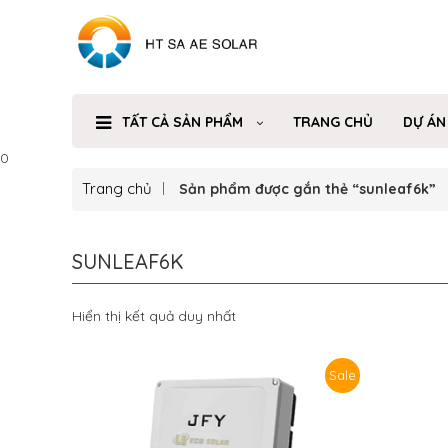
TẤT CẢ SẢN PHẨM
TRANG CHỦ
DỰ ÁN
0
Trang chủ
Sản phẩm được gắn thẻ “sunleaf6k”
SUNLEAF6K
Hiển thị kết quả duy nhất
Sale