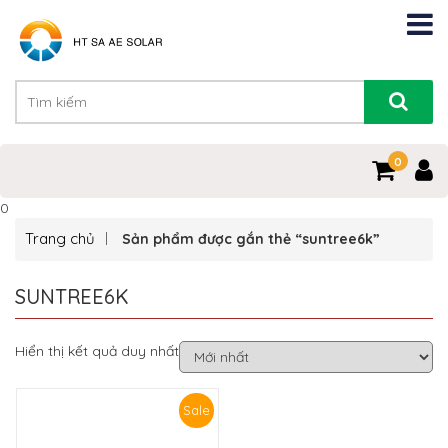
0
0
Trang chủ
Sản phẩm được gắn thẻ “suntree6k”
SUNTREE6K
Hiển thị kết quả duy nhất
Sale