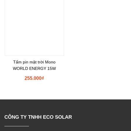
Tấm pin mặt trời Mono
WORLD ENERGY 15W
255.000
₫
Shopee
Tìm Đường
Messenger
Zalo
CÔNG TY TNHH ECO SOLAR
Đến Công Ty
Gọi điện