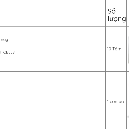
Số
lượng
n nay
10 Tấm
T CELLS
1 combo