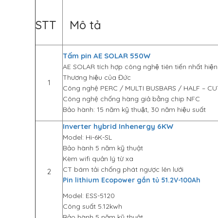
STT
Mô tả
Tấm pin AE SOLAR 550W
AE SOLAR tích hợp công nghệ tiên tiến nhất hiệ
Thương hiệu của Đức
1
Công nghệ PERC / MULTI BUSBARS / HALF – CU
Công nghệ chống hàng giả bằng chip NFC
Bảo hành: 15 năm kỹ thuật, 30 năm hiệu suất
Inverter hybrid Inhenergy 6KW
Model: Hi-6K-SL
Bảo hành 5 năm kỹ thuật
Kèm wifi quản lý từ xa
CT bám tải chống phát ngược lên lưới
2
Pin lithium Ecopower gắn tủ 51.2V-100Ah
Model: ESS-5120
Công suất 5.12kwh
Bảo hành 5 năm kỹ thuật