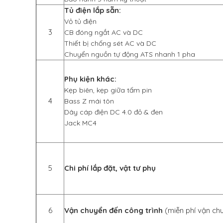
Tủ điện lắp sẵn:
Vỏ tủ điện
3
CB đóng ngắt AC và DC
Thiết bị chống sét AC và DC
Chuyển nguồn tự động ATS nhanh 1 pha
Phụ kiện khác:
Kẹp biên, kẹp giữa tấm pin
4
Bass Z mái tôn
Dây cáp điện DC 4.0 đỏ & đen
Jack MC4
5
Chi phí lắp đặt, vật tư phụ
6
Vận chuyển đến công trình
(miễn phí vận ch