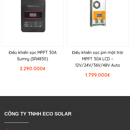
Điều khiển sạc MPPT 30A
Điều khiển sạc pin mặt trời
Sumry (SR4830)
MPPT 30A LCD –
12V/24V/36V/48V Auto
2.290.000
₫
1.799.000
₫
CÔNG TY TNHH ECO SOLAR