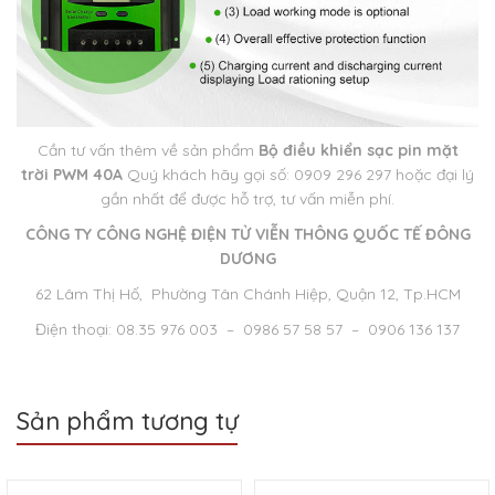
Cần tư vấn thêm về sản phẩm
Bộ điều khiển sạc pin mặt
trời PWM 40A
Quý khách hãy gọi số: 0909 296 297 hoặc đại lý
gần nhất để được hỗ trợ, tư vấn miễn phí.
CÔNG TY CÔNG NGHỆ ĐIỆN TỬ VIỄN THÔNG QUỐC TẾ ĐÔNG
DƯƠNG
62 Lâm Thị Hố, Phường Tân Chánh Hiệp, Quận 12, Tp.HCM
Điện thoại: 08.35 976 003 – 0986 57 58 57 – 0906 136 137
Sản phẩm tương tự