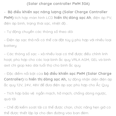
(Solar charge controller PWM 30A)
–
Bộ điều khiển sạc năng lượng (Solar Charge Controller
PWM)
tích hợp màn hình LCD
hiển thị dòng sạc Ah
, điện áp PV,
điện áp bình, trạng thái sạc, nhiệt độ…
– Tự động chuyển các thông số theo dõi
– Điện áp sạc thả nổi có thể cài đặt tùy ý phù hợp với nhiều loại
battery
– Các thông số sạc – xả nhiều loại có thể được điều chỉnh linh
hoạt, phù hợp cho các loại bình ắc quy VRLA AGM, GEL và bình
axit chì giúp kéo dài tuổi thọ cho bình ắc quy.
– Đặc điểm nổi bật của
bộ điều khiển sạc PWM
(Solar Charge
Controller)
là
hiển thị dòng sạc Ah,
tự động nhận diện điện áp
ắc quy 12V, 24V, 48V để đưa điện áp sạc phù hợp cho Ắc Quy.
– Tích hợp bảo vệ: ngắn mạch, hở mạch, chống dòng ngược,
quá tải
– Chế độ kiểm soát tải có thể được chọn, chức năng hẹn giờ có
thể được thiết lập lại cho đèn đường vào ban đêm.