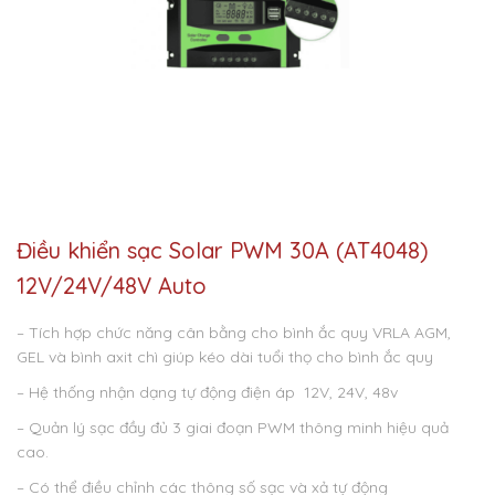
Điều khiển sạc Solar PWM 30A (AT4048)
12V/24V/48V Auto
– Tích hợp chức năng cân bằng cho bình ắc quy VRLA AGM,
GEL và bình axit chì giúp kéo dài tuổi thọ cho bình ắc quy
– Hệ thống nhận dạng tự động điện áp 12V, 24V, 48v
– Quản lý sạc đầy đủ 3 giai đoạn PWM thông minh hiệu quả
cao.
– Có thể điều chỉnh các thông số sạc và xả tự động