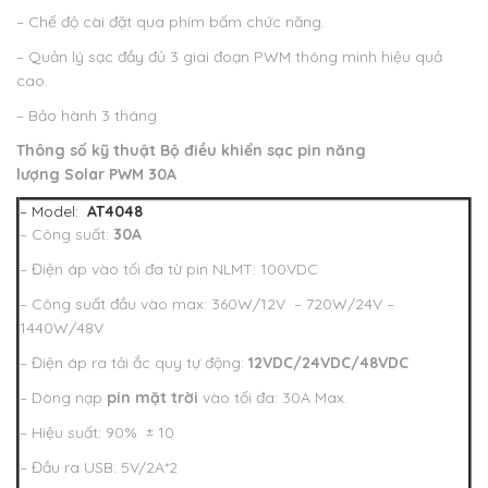
– Chế độ cài đặt qua phím bấm chức năng.
– Quản lý sạc đầy đủ 3 giai đoạn PWM thông minh hiệu quả
cao.
– Bảo hành 3 tháng
Thông số kỹ thuật
Bộ điều khiển sạc pin năng
lượng Solar PWM 30A
– Model:
AT4048
– Công suất:
30A
– Điện áp vào tối đa từ pin NLMT: 100VDC
– Công suất đầu vào max: 360W/12V – 720W/24V –
1440W/48V
– Điện áp ra tải ắc quy tự động:
12VDC/24VDC/48VDC
– Dòng nạp
pin mặt trời
vào tối đa: 30A Max.
– Hiệu suất: 90% ± 10
– Đầu ra USB: 5V/2A*2