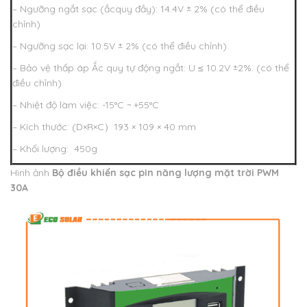
– Ngưỡng ngắt sạc (ắcquy đầy): 14.4V ± 2% (có thể điều
chỉnh)
– Ngưỡng sạc lại: 10.5V ± 2% (có thể điều chỉnh)
– Bảo vệ thấp áp Ắc quy tự động ngắt: U ≤ 10.2V ±2%. (có thể
điều chỉnh)
– Nhiệt độ làm việc: -15°C ~ +55°C
– Kích thước: (D×R×C）193 × 109 × 40 mm
– Khối lượng: 450g
Hình ảnh
Bộ điều khiển sạc pin năng lượng mặt trời PWM
30A