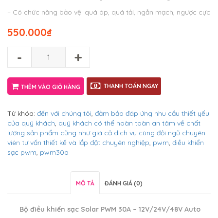
– Có chức năng bảo vệ: quá áp, quá tải, ngắn mạch, ngược cực
550.000
₫
-
+
THANH TOÁN NGAY
THÊM VÀO GIỎ HÀNG
Từ khóa:
đến với chúng tôi
,
đảm bảo đáp ứng nhu cầu thiết yếu
của quý khách
,
quý khách có thể hoàn toàn an tâm về chất
lượng sản phẩm cũng như giá cả dịch vụ cùng đội ngũ chuyên
viên tư vấn thiết kế và lắp đặt chuyên nghiệp
,
pwm
,
điều khiển
sạc pwm
,
pwm30a
MÔ TẢ
ĐÁNH GIÁ (0)
Bộ điều khiển sạc Solar PWM 30A – 12V/24V/48V Auto