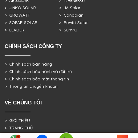
> AE SOLAR
> INHENERGY
> JINKO SOLAR
> JA Solar
> GROWATT
> Canadian
> SOFAR SOLAR
> Powitt Solar
> LEADER
> Sumry
CHÍNH SÁCH CÔNG TY
> Chính sách bán hàng
> Chính sách bảo hành và đổi trả
> Chính sách bảo mật thông tin
> Thông tin chuyển khoản
VỀ CHÚNG TÔI
> GIỚI THIỆU
> TRANG CHỦ
> DỰ ÁN THỰC TẾ