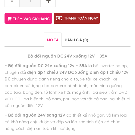
-
+
THANH TOÁN NGAY
THÊM VÀO GIỎ HÀNG
MÔ TẢ
ĐÁNH GIÁ (0)
Bộ đổi nguồn DC 24V xuống 12V – 85A
– Bộ đổi nguồn DC 24v xuống 12v – 85A
là bộ inverter hạ áp,
chuyển đổi
điện áp 1 chiều 24v DC xuống điện áp 1 chiều 12v
DC
chuyên dụng dành riêng cho ô tô, xe tải, xe khách, xe
container sử dụng cho camera hành trình, màn hình quảng
cáo taxi, bóng đèn, tủ lạnh xe hơi, máy ảnh, loa siêu trầm DVD
VCD CD, loa hiển thị bộ đàm, phù hợp với tất cả các loại thiết bị
cần nguồn điện 12V.
– Bộ đổi nguồn 24V sang 12V
có thiết kế nhỏ gọn, vỏ kim loại
có khả năng chịu được va đập và lớp sơn tĩnh điện có chức
năng cách điện an toàn khi sử dụng.