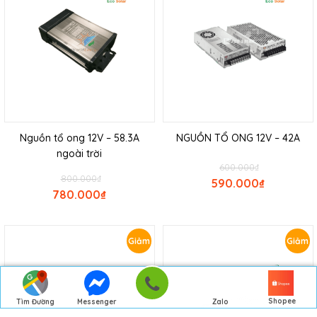
Nguồn tổ ong 12V – 58.3A
NGUỒN TỔ ONG 12V – 42A
ngoài trời
600.000
₫
800.000
₫
590.000
₫
780.000
₫
Giảm
Giảm
giá!
giá!
Shopee
Tìm Đường
Messenger
Zalo
Đến Công Ty
Gọi điện