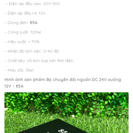
– Điện áp đầu vào: 20V-30V
– Điện áp đầu ra: 12V
– Dòng điện:
85A
– Công suất: 720W
– Hiệu suất: > 70%
– Nhiệt độ làm việc: 0-40 độ
– Chất liệu: Vỏ kim loại sơn tĩnh điện
– Màu sắc: Đen
Hình ảnh sản phẩm
Bộ chuyển đổi nguồn DC 24V xuống
12V – 85A