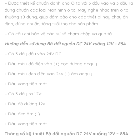
– Được thiết kế chuẩn dành cho Ô tô với 3 đầu vào và 3 đầu ra
đúng chuẩn các loại Màn hình ô tô, Máy nghe nhạc trên ô tô
thường sử dụng, giúp đảm bảo cho các thiết bị này chạy ổn
định, đúng chuẩn, tăng tuổi thọ cho sản phẩm
– Có cầu chì bảo vệ các sự số chạm chập và quá tải.
Hướng dẫn sử dụng
Bộ đổi nguồn DC 24V xuống 12V – 85A
– Có 3 dây đầu vào 24V DC:
+ Dây màu đỏ điện vào (+) cọc dương acquy
+ Dây màu đen điện vào 24v (-) âm acquy
+ Dây vàng tiếp mát
– Có 3 dây ra 12V:
+ Dây đỏ dương 12v
+ Dây đen âm (-)
+ Dây vàng tiếp mát
Thông số kỹ thuật
Bộ đổi nguồn DC 24V xuống 12V – 85A