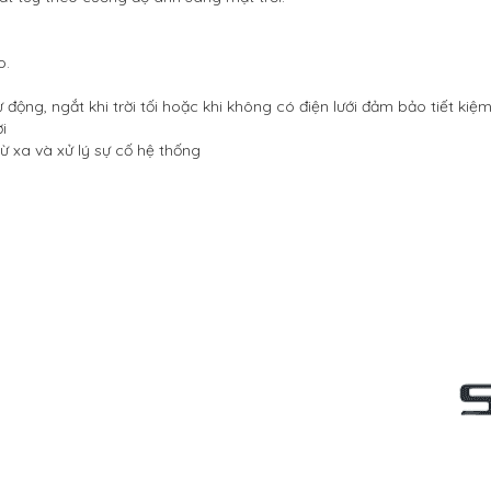
o.
động, ngắt khi trời tối hoặc khi không có điện lưới đảm bảo tiết kiệ
i
 xa và xử lý sự cố hệ thống