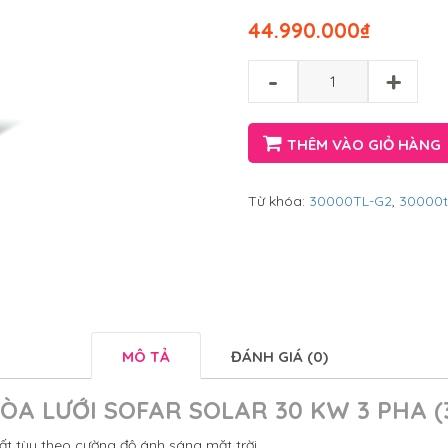
44.990.000
₫
-
+
THÊM VÀO GIỎ HÀNG
Từ khóa:
30000TL-G2
,
30000t
MÔ TẢ
ĐÁNH GIÁ (0)
ÒA LƯỚI SOFAR SOLAR 30 KW 3 PHA (
t tùy theo cường độ ánh sáng mặt trời.