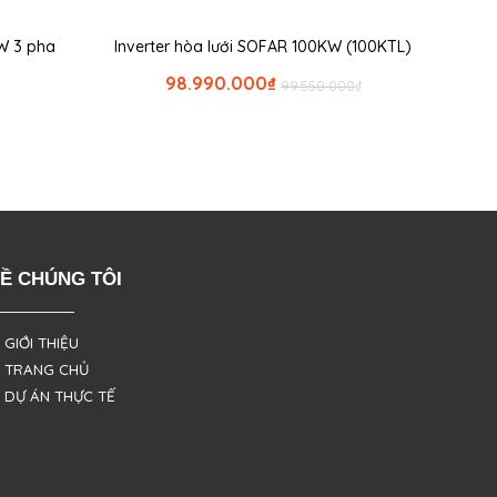
KW 3 pha
Inverter hòa lưới SOFAR 100KW (100KTL)
98.990.000
₫
99.550.000
₫
Ề CHÚNG TÔI
 GIỚI THIỆU
 TRANG CHỦ
 DỰ ÁN THỰC TẾ