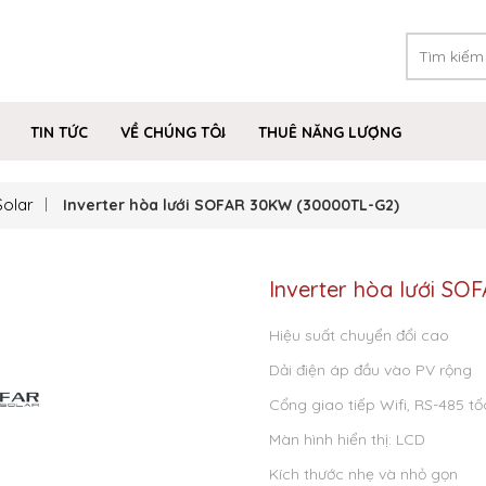
TIN TỨC
VỀ CHÚNG TÔI
THUÊ NĂNG LƯỢNG
Solar
Inverter hòa lưới SOFAR 30KW (30000TL-G2)
Inverter hòa lưới S
Hiệu suất chuyển đổi cao
Dải điện áp đầu vào PV rộng
Cổng giao tiếp Wifi, RS-485 tố
Màn hình hiển thị: LCD
Kích thước nhẹ và nhỏ gọn