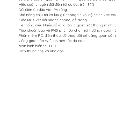
Hiệu suất chuyển đổi điện tối ưu đạt trên 97%
Dải điện áp đầu vào PV rộng
Khả năng chịu tải và lưu giữ thông tin với độ chính xác ca
Giắc MC4 kết nối nhanh chóng, dễ dàng
Hệ thống điều khiển số và quản lý giám sát thông minh tự 
Tiêu chuẩn bảo vệ IP65 phù hợp cho môi trường ngoài trờ
Phần mềm PC, điện thoại để theo dõi dễ dàng quan sát từ
Cổng giao tiếp Wifi, RS-485 tốc độ cao.
àn hình hiển thị: LCD
M
Kích thước nhẹ và nhỏ gọn