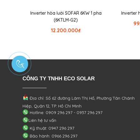
Inverter hòa lưới SOFAR 6KW 1 pha
Inverter
(6KTLM-G2)
99
12.200.000
₫
CÔNG TY TNHH ECO SOLAR
Địa chỉ: Số 62 đường Lâm Thị Hố, Phường
Tân Chánh
Hiệp, Quận 12, TP. Hồ Chí Minh
Hotline: 0909 296 297 - 0937 296 297
Liên hệ tư vấn
Kỹ thuật: 0947 296 297
Bảo hành: 0966 296 297