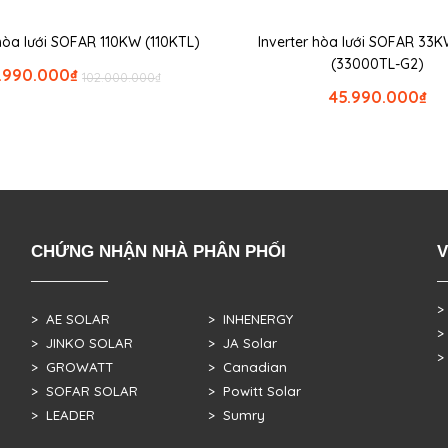
 hòa lưới SOFAR 110KW (110KTL)
Inverter hòa lưới SOFAR 33
(33000TL-G2)
.990.000
₫
102.000.000
₫
45.990.000
₫
CHỨNG NHẬN NHÀ PHÂN PHỐI
V
>
> AE SOLAR
> INHENERGY
>
> JINKO SOLAR
> JA Solar
>
> GROWATT
> Canadian
> SOFAR SOLAR
> Powitt Solar
> LEADER
> Sumry