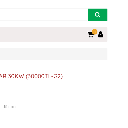
0
OFAR 30KW (30000TL-G2)
c độ cao.