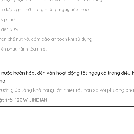
 sẽ được ghi nhớ trong những ngày tiếp theo
kịp thời
g đến 30%
 hạn chế nứt vỡ, đảm bảo an toàn khi sử dụng
ện phay rãnh tỏa nhiệt
nước hoàn hảo, đèn vẫn hoạt động tốt ngay cả trong điều kiệ
ờng
huẩn giúp tăng khả năng tản nhiệt tốt hơn so với phương ph
ặt trời 120W JINDIAN