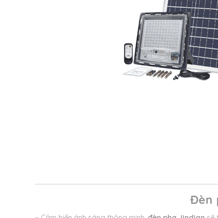
Đèn 
– Cảm biến ánh sáng thông minh,
đèn pha Jindian
sẽ t