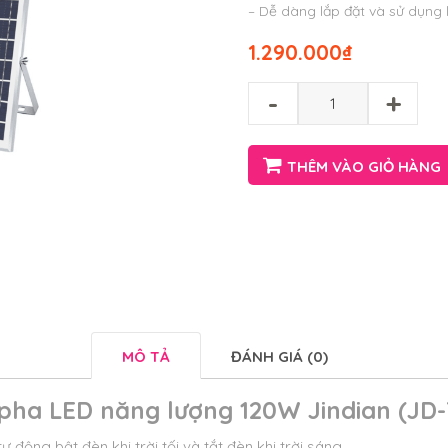
– Dễ dàng lắp đặt và sử dụng l
1.290.000
₫
-
+
THÊM VÀO GIỎ HÀNG
MÔ TẢ
ĐÁNH GIÁ (0)
pha LED năng lượng 120W Jindian (JD-
ự động bật đèn khi trời tối và tắt đèn khi trời sáng