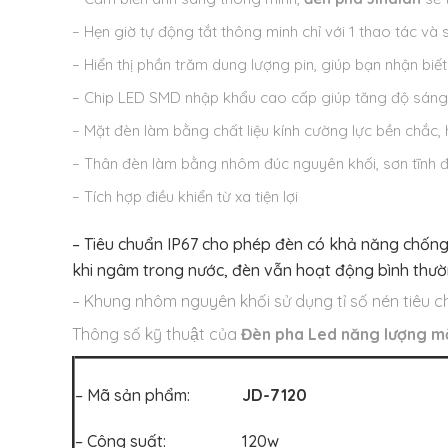
– Hẹn giờ tự động tắt thông minh chỉ với 1 thao tác và
– Hiển thị phần trăm dung lượng pin, giúp bạn nhận biết 
– Chip LED SMD nhập khẩu cao cấp giúp tăng độ sán
– Mặt đèn làm bằng chất liệu kính cường lực bền chắc,
– Thân đèn làm bằng nhôm đúc nguyên khối, sơn tĩnh đi
– Tích hợp điều khiển từ xa tiện lợi
– Tiêu chuẩn IP67 cho phép đèn có khả năng chống 
khi ngâm trong nước, đèn vẫn hoạt động bình thư
– Khung nhôm nguyên khối sử dụng tỉ số nén tiêu c
Thông số kỹ thuật của
Đèn pha Led năng lượng m
– Mã sản phẩm:
JD-7120
– Công suất: 120w