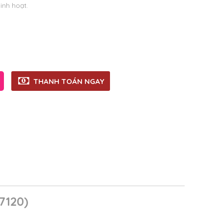
inh hoạt.
THANH TOÁN NGAY
7120)