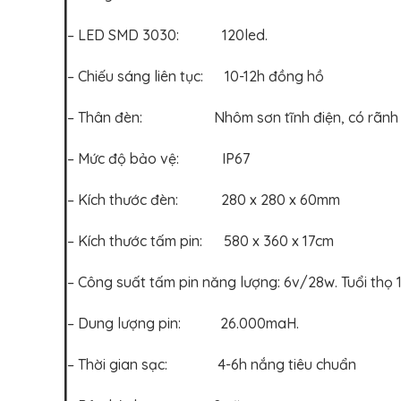
– LED SMD 3030: 120led.
– Chiếu sáng liên tục: 10-12h đồng hồ
– Thân đèn: Nhôm sơn tĩnh điện, có rãnh tả
– Mức độ bảo vệ: IP67
– Kích thước đèn: 280 x 280 x 60mm
– Kích thước tấm pin: 580 x 360 x 17cm
– Công suất tấm pin năng lượng: 6v/28w. Tuổi thọ 
– Dung lượng pin: 26.000maH.
– Thời gian sạc: 4-6h nắng tiêu chuẩn