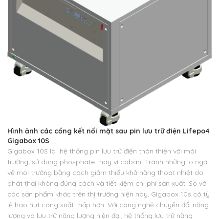
Hình ảnh các cổng kết nối mặt sau pin lưu trữ điện Lifepo4
Gigabox 10S
Gigabox 10S là hệ thống pin lưu trữ điện thân thiện với môi
trường, sử dụng phosphate thay vì coban. Tránh những lo ngại
về môi trường bằng cách giảm thiểu khả năng thoát nhiệt do
phát thải không đúng cách và tiết kiệm chi phí sản xuất. So với
các sản phẩm khác trên thị trường hiện nay, Gigabox 10s có tỷ
lệ hao hụt công suất thấp hơn. Với công nghệ chuyển đổi năng
lượng và lưu trữ năng lượng hiện đại, hệ thống lưu trữ năng