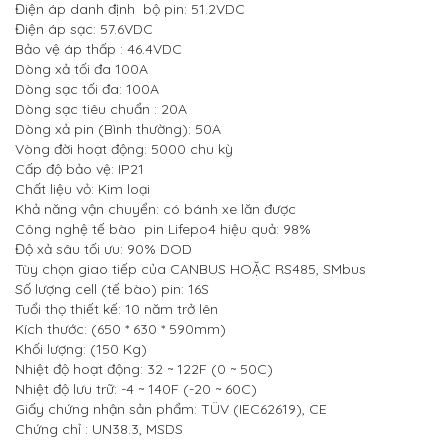
Điện áp danh định bộ pin: 51.2VDC
Điện áp sạc: 57.6VDC
Bảo vệ áp thấp : 46.4VDC
Dòng xả tối đa 100A
Dòng sạc tối đa: 100A
Dòng sạc tiêu chuẩn : 20A
Dòng xả pin (Bình thường): 50A
Vòng đời hoạt động: 5000 chu kỳ
Cấp độ bảo vệ: IP21
Chất liệu vỏ: Kim loại
Khả năng vận chuyển: có bánh xe lăn được
Công nghệ tế bào pin Lifepo4 hiệu quả: 98%
Độ xả sâu tối ưu: 90% DOD
Tùy chọn giao tiếp của CANBUS HOẶC RS485, SMbus
Số lượng cell (tế bào) pin: 16S
Tuổi thọ thiết kế: 10 năm trở lên
Kích thước: (650 * 630 * 590mm)
Khối lượng: (150 Kg)
Nhiệt độ hoạt động: 32 ~ 122F (0 ~ 50C)
Nhiệt độ lưu trữ: -4 ~ 140F (-20 ~ 60C)
Giấy chứng nhận sản phẩm: TÜV (IEC62619), CE
Chứng chỉ : UN38.3, MSDS