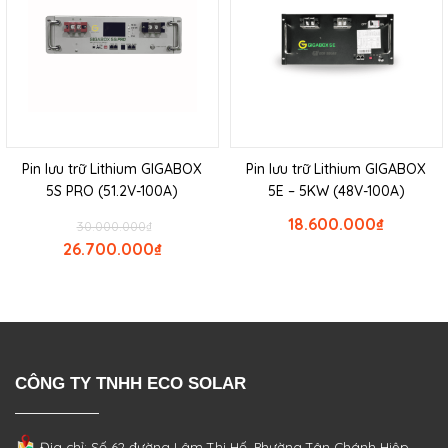
Pin lưu trữ Lithium GIGABOX
Pin lưu trữ Lithium GIGABOX
5S PRO (51.2V-100A)
5E – 5KW (48V-100A)
18.600.000
₫
30.000.000
₫
26.700.000
₫
CÔNG TY TNHH ECO SOLAR
Địa chỉ: Số 62 đường Lâm Thị Hố, Phường
Tân Chánh Hiệp,