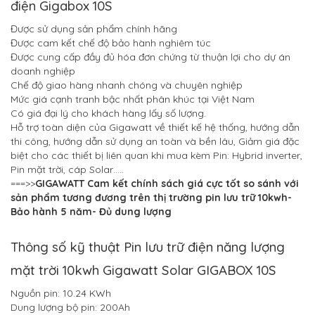
điện Gigabox 10S
Được sử dụng sản phẩm chính hãng
Được cam kết chế độ bảo hành nghiêm túc
Được cung cấp đầy đủ hóa đơn chứng từ thuận lợi cho dự án
doanh nghiệp
Chế độ giao hàng nhanh chóng và chuyên nghiệp
Mức giá cạnh tranh bậc nhất phân khúc tại Việt Nam
Có giá đại lý cho khách hàng lấy số lượng.
Hỗ trợ toàn diện của Gigawatt về thiết kế hệ thống, hướng dẫn
thi công, hướng dẫn sử dụng an toàn và bền lâu, Giảm giá đặc
biệt cho các thiết bị liên quan khi mua kèm Pin: Hybrid inverter,
Pin mặt trời, cáp Solar…..
===>>
GIGAWATT Cam kết chính sách giá cực tốt so sánh với
sản phẩm tương đương trên thị trường pin lưu trữ 10kwh-
Bảo hành 5 năm- Đủ dung lượng
Thông số kỹ thuật Pin lưu trữ điện năng lượng
mặt trời 10kwh Gigawatt Solar GIGABOX 10S
Nguồn pin: 10.24 KWh
Dung lượng bộ pin: 200Ah