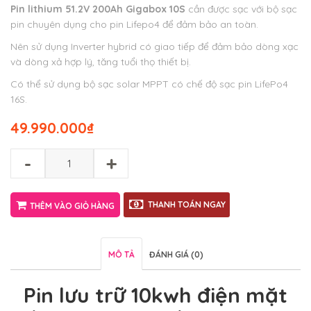
Pin lithium 51.2V 200Ah Gigabox 10S
cần được sạc với bộ sạc
pin chuyên dụng cho pin Lifepo4 để đảm bảo an toàn.
Nên sử dụng Inverter hybrid có giao tiếp để đảm bảo dòng xạc
và dòng xả hợp lý, tăng tuổi thọ thiết bị.
Có thể sử dụng bộ sạc solar MPPT có chế độ sạc pin LifePo4
16S.
49.990.000
₫
-
+
THANH TOÁN NGAY
THÊM VÀO GIỎ HÀNG
MÔ TẢ
ĐÁNH GIÁ (0)
Pin lưu trữ 10kwh điện mặt