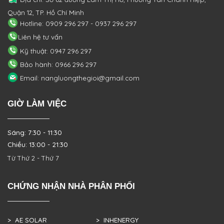
Quận 12, TP. Hồ Chí Minh
Hotline: 0909 296 297 - 0937 296 297
Liên hệ tư vấn
Kỹ thuật: 0947 296 297
Bảo hành: 0966 296 297
Email: nangluongthegioi@gmail.com
GIỜ LÀM VIỆC
Sáng: 7:30 - 11:30
Chiều: 13:00 - 21:30
Từ Thứ 2 - Thứ 7
CHỨNG NHẬN NHÀ PHÂN PHỐI
> AE SOLAR
> INHENERGY