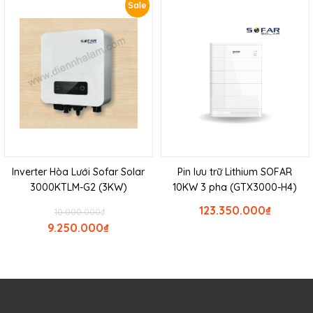
Sale
Inverter Hòa Lưới Sofar Solar
Pin lưu trữ Lithium SOFAR
3000KTLM-G2 (3KW)
10KW 3 pha (GTX3000-H4)
123.350.000
₫
10.000.000
₫
9.250.000
₫