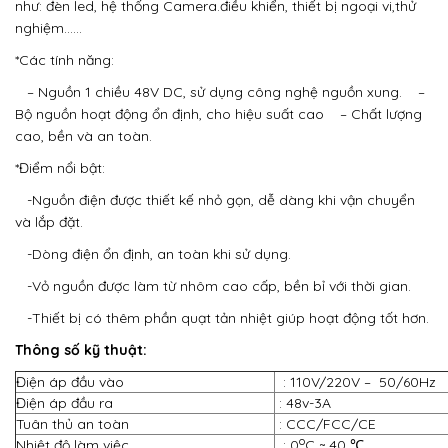
như: đèn led, hệ thống Camera.điều khiển, thiết bị ngoại vi,thử
nghiệm……
*Các tính năng:
– Nguồn 1 chiều 48V DC, sử dụng công nghệ nguồn xung.
–
Bộ nguồn hoạt động ổn định, cho hiệu suất cao
– Chất lượng
cao, bền và an toàn.
*Điểm nổi bật:
-Nguồn điện được thiết kế nhỏ gọn, dễ dàng khi vận chuyển
và lắp đặt.
-Dòng điện ổn định, an toàn khi sử dụng.
-Vỏ nguồn được làm từ nhôm cao cấp, bền bỉ với thời gian.
-Thiết bị có thêm phần quạt tản nhiệt giúp hoạt động tốt hơn.
Thông số kỹ thuật:
Điện áp đầu vào
: 110V/220V – 50/60Hz
Điện áp đầu ra
: 48v-3A
Tuân thủ an toàn
: CCC/FCC/CE
o
Nhiệt độ làm việc
: 0­­­
C ~ 40 ℃