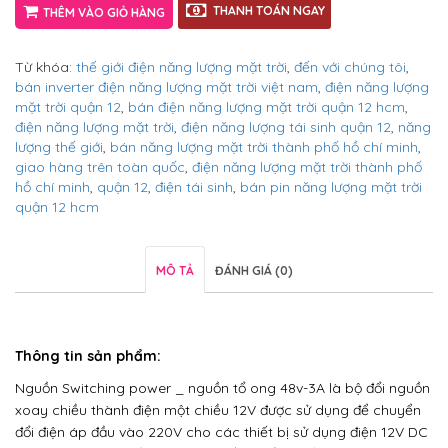
THANH TOÁN NGAY
THÊM VÀO GIỎ HÀNG
Từ khóa:
thế giới điện năng lượng mặt trời
,
đến với chúng tôi
,
bán inverter điện năng lượng mặt trời việt nam
,
điện năng lượng
mặt trời quận 12
,
bán điện năng lượng mặt trời quận 12 hcm
,
điện năng lượng mặt trời
,
điện năng lượng tái sinh quận 12
,
năng
lượng thế giới
,
bán năng lượng mặt trời thành phố hồ chí minh
,
giao hàng trên toàn quốc
,
điện năng lượng mặt trời thành phố
hồ chí minh
,
quận 12
,
điện tái sinh
,
bán pin năng lượng mặt trời
quận 12 hcm
MÔ TẢ
ĐÁNH GIÁ (0)
Thông tin sản phẩm:
Nguồn Switching power
_
nguồn tổ ong
48v-3A là bộ đổi nguồn
xoay chiều thành điện một chiều 12V được sử dụng để chuyển
đổi điện áp đầu vào 220V cho các thiết bị sử dụng điện 12V DC