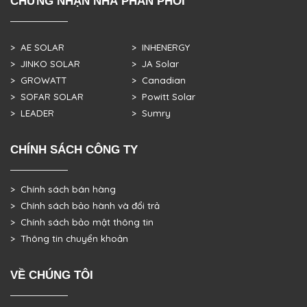
CHỨNG NHẬN NHÀ PHÂN PHỐI
> AE SOLAR
> INHENERGY
> JINKO SOLAR
> JA Solar
> GROWATT
> Canadian
> SOFAR SOLAR
> Powitt Solar
> LEADER
> Sumry
CHÍNH SÁCH CÔNG TY
> Chính sách bán hàng
> Chính sách bảo hành và đổi trả
> Chính sách bảo mật thông tin
> Thông tin chuyển khoản
VỀ CHÚNG TÔI