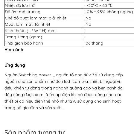
o
Nhiệt độ lưu trữ
: -20
C ~ 60 ℃
Độ ẩm môi trường
: 0% ~ 95% không ngưng
Chế độ quạt làm mát, giải nhiệt
: No
Quạt làm mát, tải nhiệt
:No
Kích thước (L * W * H) mm
:
Trọng lượng (gam)
:
Thời gian bảo hành
: 06 tháng
Hình ảnh
Ứng dụng
Nguồn Switching power
_
nguồn tổ ong
48v-3A sử dụng cấp
nguồn cho sản phẩm như đèn led camera, thiết bị ngoại vi,
điều khiển tự động trong nghành quảng cáo và bên cạnh đó
đây cũng được xem là ổn áp điện khi nó được dùng cho các
thiết bị có hiệu điện thế nhỏ như 12V, sử dụng cho sinh hoạt
trong hộ gia đình và sản xuất…
Sản phẩm tương tự