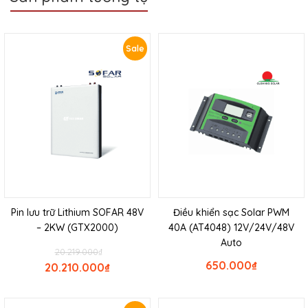
Sale
Pin lưu trữ Lithium SOFAR 48V
Điều khiển sạc Solar PWM
– 2KW (GTX2000)
40A (AT4048) 12V/24V/48V
Auto
20.219.000
₫
650.000
₫
20.210.000
₫