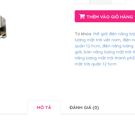
THÊM VÀO GIỎ HÀNG
Từ khóa:
thế giới điện năng lư
lượng mặt trời việt nam
,
điện n
quận 12 hcm
,
điện năng lượng 
giới
,
bán năng lượng mặt trời 
năng lượng mặt trời thành phố
mặt trời quận 12 hcm
MÔ TẢ
ĐÁNH GIÁ (0)