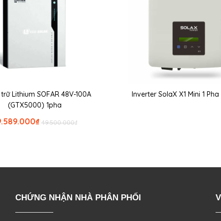
u trữ Lithium SOFAR 48V-100A
Inverter SolaX X1 Mini 1 Ph
(GTX5000) 1pha
9.589.000
₫
49.500.000
₫
CHỨNG NHẬN NHÀ PHÂN PHỐI
V