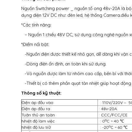
Nguồn Switching power
_
nguồn tổ ong
48v-20A là bộ 
dụng điện 12V DC như: đèn led, hệ thống Camera.điều kh
*Các tính năng:
– Nguồn 1 chiều 48V DC, sử dụng công nghệ nguồn x
*Điểm nổi bật:
-Nguồn điện được thiết kế nhỏ gọn, dễ dàng khi vận c
-Dòng điện ổn định, an toàn khi sử dụng.
-Vỏ nguồn được làm từ nhôm cao cấp, bền bỉ với thời 
-Thiết bị có thêm phần quạt tản nhiệt giúp hoạt động 
Thông số kỹ thuật:
Điện áp đầu vào
: 110V/220V – 
Điện áp đầu ra
: 48v-20A
Tuân thủ an toàn
: CCC/FCC/CE
o
Nhiệt độ làm việc
: 0­­­
C ~ 40 ℃
o
Nhiệt độ lưu trữ
: -20
C ~ 60 ℃