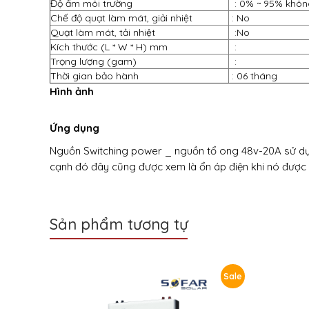
Độ ẩm môi trường
: 0% ~ 95% khôn
Chế độ quạt làm mát, giải nhiệt
: No
Quạt làm mát, tải nhiệt
:No
Kích thước (L * W * H) mm
:
Trọng lượng (gam)
:
Thời gian bảo hành
: 06 tháng
Hình ảnh
Ứng dụng
Nguồn Switching power
_
nguồn tổ ong
48v-20A sử dụ
cạnh đó đây cũng được xem là ổn áp điện khi nó được d
Sản phẩm tương tự
Sale