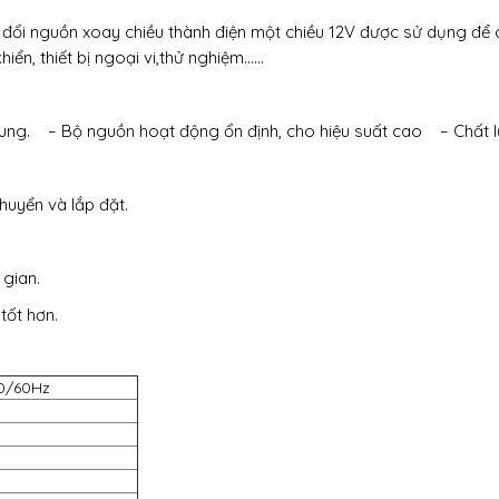
đổi nguồn xoay chiều thành điện một chiều 12V được sử dụng để c
iển, thiết bị ngoại vi,thử nghiệm……
ung.
– Bộ nguồn hoạt động ổn định, cho hiệu suất cao
– Chất l
huyển và lắp đặt.
gian.
tốt hơn.
50/60Hz