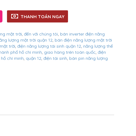
THANH TOÁN NGAY
ợng mặt trời
,
đến với chúng tôi
,
bán inverter điện năng
ăng lượng mặt trời quận 12
,
bán điện năng lượng mặt trời
mặt trời
,
điện năng lượng tái sinh quận 12
,
năng lượng thế
thành phố hồ chí minh
,
giao hàng trên toàn quốc
,
điện
 hồ chí minh
,
quận 12
,
điện tái sinh
,
bán pin năng lượng