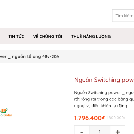
TIN TỨC
VỀ CHÚNG TÔI
THUÊ NĂNG LƯỢNG
wer _ nguồn tổ ong 48v-20A
Nguồn Switching pow
Nguồn Switching power _ nguồn
rất rộng rãi trong các bảng q
ngoại vi, điều khiển tự động
1.796.400
₫
1.800.000
₫
-
+