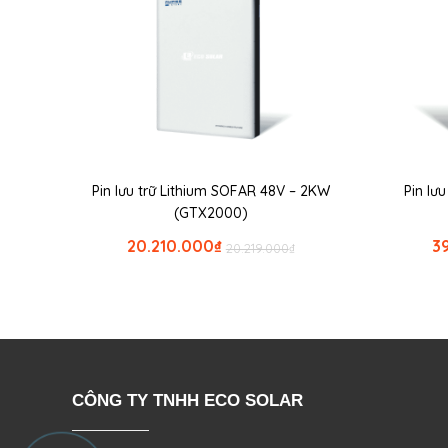
Pin lưu trữ Lithium SOFAR 48V – 2KW
Pin lư
(GTX2000)
20.210.000
₫
3
20.219.000
₫
CÔNG TY TNHH ECO SOLAR