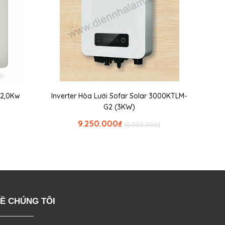
a 2,0Kw
Inverter Hòa Lưới Sofar Solar 3000KTLM-
G2 (3KW)
9.250.000
₫
10.000.000
₫
Ề CHÚNG TÔI