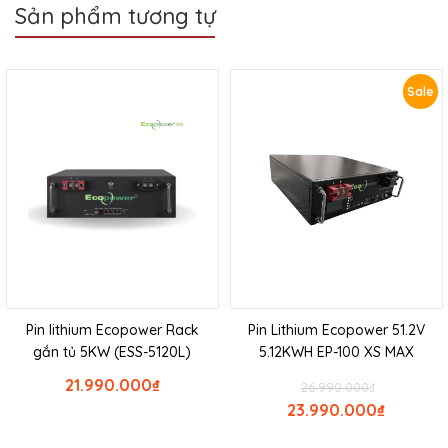
Sản phẩm tương tự
Sale
Pin lithium Ecopower Rack
Pin Lithium Ecopower 51.2V
gắn tủ 5KW (ESS-5120L)
5.12KWH EP-100 XS MAX
21.990.000
₫
26.990.000
₫
23.990.000
₫