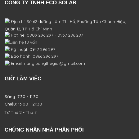
CÔNG TY TNHH ECO SOLAR
Địa chỉ: Số 62 đường Lâm Thị Hố, Phường
Tân Chánh Hiệp,
Quận 12, TP. Hồ Chí Minh
Hotline: 0909 296 297 - 0937 296 297
Liên hệ tư vấn
Kỹ thuật: 0947 296 297
Bảo hành: 0966 296 297
Email: nangluongthegioi@gmail.com
GIỜ LÀM VIỆC
Sáng: 7:30 - 11:30
Chiều: 13:00 - 21:30
Từ Thứ 2 - Thứ 7
CHỨNG NHẬN NHÀ PHÂN PHỐI